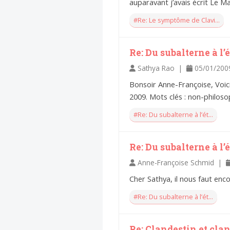
auparavant j’avais écrit Le Man
Introduire
l'hypothèse en
#Re: Le symptôme de Clavi...
philosophie
BILLET
Voltaire aurait mis ça
Re: Du subalterne à l
au feu direct
Sathya Rao |
05/01/200
Bonsoir Anne-Françoise, Voici
2009. Mots clés : non-philosop
#Re: Du subalterne à l’ét...
Re: Du subalterne à l
Anne-Françoise Schmid |
Cher Sathya, il nous faut enc
#Re: Du subalterne à l’ét...
Re: Clandestin et cl