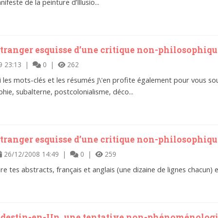
ifeste de la peinture d’Illusio...
’étranger esquisse d’une critique non-philosophiqu
9 23:13 |
0 |
262
 les mots-clés et les résumés J\'en profite également pour vous so
hie, subalterne, postcolonialisme, déco...
’étranger esquisse d’une critique non-philosophiqu
26/12/2008 14:49 |
0 |
259
ore tes abstracts, français et anglais (une dizaine de lignes chacun
andestin-en-Un, une tentative non-phénoménologi