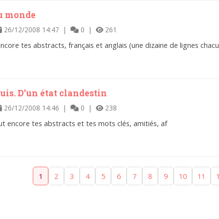
du monde
26/12/2008 14:47 |
0 |
261
t encore tes abstracts, français et anglais (une dizaine de lignes ch
quis. D’un état clandestin
26/12/2008 14:46 |
0 |
238
ut encore tes abstracts et tes mots clés, amitiés, af
1
2
3
4
5
6
7
8
9
10
11