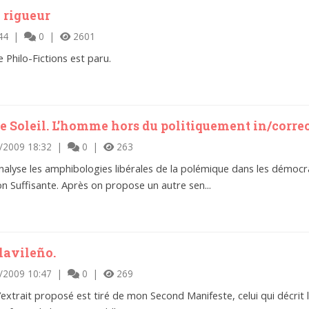
 rigueur
:44 |
0 |
2601
Philo-Fictions est paru.
e Soleil. L’homme hors du politiquement in/correct
/2009 18:32 |
0 |
263
nalyse les amphibologies libérales de la polémique dans les démoc
on Suffisante. Après on propose un autre sen...
lavileño.
/2009 10:47 |
0 |
269
L’extrait proposé est tiré de mon Second Manifeste, celui qui décrit l