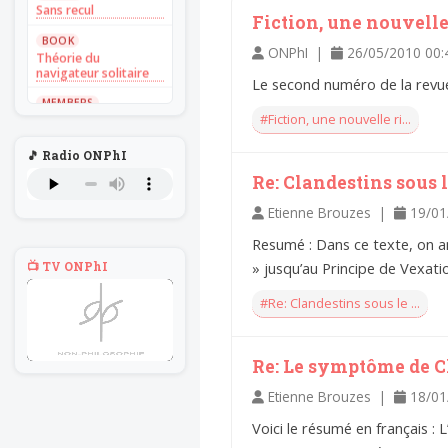
Sans recul
Fiction, une nouvelle
BOOK
ONPhI |
26/05/2010 00
Théorie du
navigateur solitaire
Le second numéro de la revue 
MEMBERS
L'Un au rien
#Fiction, une nouvelle ri...
NEWS
🎵 Radio ONPhI
Introduire
l'hypothèse en
Re: Clandestins sous l
philosophie
Etienne Brouzes |
19/01
BILLET
Voltaire aurait mis ça
Resumé : Dans ce texte, on a
au feu direct
📺 TV ONPhI
» jusqu’au Principe de Vexati
BILLET
#Re: Clandestins sous le ...
Sans recul
BOOK
Théorie du
Re: Le symptôme de C
navigateur solitaire
Etienne Brouzes |
18/01
MEMBERS
L'Un au rien
Voici le résumé en français : 
NEWS