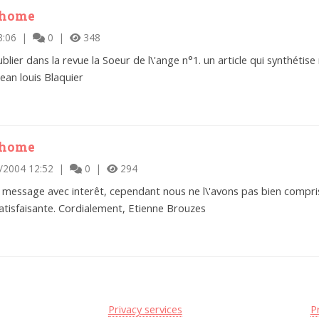
thome
3:06 |
0 |
348
 publier dans la revue la Soeur de l\'ange n°1. un article qui synthét
ean louis Blaquier
thome
/2004 12:52 |
0 |
294
 message avec interêt, cependant nous ne l\'avons pas bien compri
tisfaisante. Cordialement, Etienne Brouzes
Privacy services
P