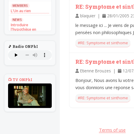
MEMBERS
RE: Symptome et sin
L'Un au rien
blaquier |
28/01/2005 2
NEWS
Introduire
le message ici ... Je viens de
l'hypothèse en
pensées non philosophiques J
philosophie
#RE: Symptome et sinthome
BILLET
🎵 Radio ONPhI
Voltaire aurait mis ça
au feu direct
RE: Symptome et sin
BILLET
Sans recul
Etienne Brouzes |
12/07
BOOK
📺 TV ONPhI
Bonjour, Nous avons lu votre
Théorie du
navigateur solitaire
vous donnions une reponse sa
MEMBERS
#RE: Symptome et sinthome
L'Un au rien
NEWS
Introduire
l'hypothèse en
philosophie
Terms of use
BILLET