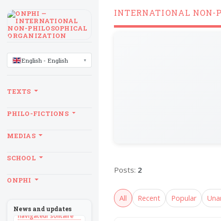
INTERNATIONAL NON-
LANGUAGE
English - English
TEXTS
PHILO-FICTIONS
MEDIAS
SCHOOL
Posts:
2
BILLET
ONPHI
Sans recul
All
Recent
Popular
Una
BOOK
Théorie du
News and updates
navigateur solitaire