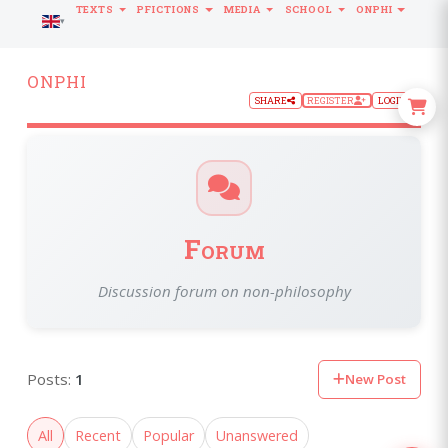
TEXTS
PFICTIONS
MEDIA
SCHOOL
ONPHI
LANGUAGE
ONPHI
SHARE
REGISTER
LOGIN
Forum
Discussion forum on non-philosophy
Posts:
1
New Post
All
Recent
Popular
Unanswered