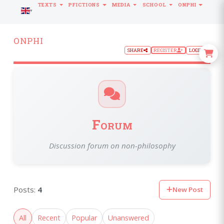
TEXTS
PFICTIONS
MEDIA
SCHOOL
ONPHI
LANGUAGE
ONPHI
SHARE
REGISTER
LOGIN
Forum
Discussion forum on non-philosophy
Posts:
4
New Post
All
Recent
Popular
Unanswered