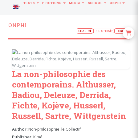
TEXTS
PFICTIONS
MEDIA
SCHOOL
ONPHI
LANGUAGE
ONPHI
SHARE
REGISTER
LOGIN
La non-philosophie des
contemporains. Althusser,
Badiou, Deleuze, Derrida,
Fichte, Kojève, Husserl,
Russell, Sartre, Wittgenstein
Author:
Non-philosophie, le Collectif
Publisher:
Kimé