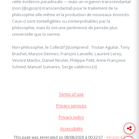
cette évidence paradoxale — mais un organon transcendantal
(non [i]logico[/i]-transcendantal) pour le traitement de la
philosophie elle-même et la production de nouveaux énoncés.
Ceux-ci sont inintelligibles ou ininterprétables par la
philosophie, mais ils ont une pertinence de pensée plus
universelle que la sienne.
Non-philosophie, le Collectif [i]comprend : Tristan Aguilar, Tony
Brachet, Maryse Dennes, François Laruelle, Laurent Leroy,
Vincent Maclos, Daniel Nicolet, Philippe Petit, Anne-Françoise
Schmid, Manuel Sumares, Serge valdinoci.[/i]
Terms of use
Privacy services
Privacy policy
Accessibility
This page was generated on 08/08/2026 à 00:22:57 -
Version 6.6.8
in