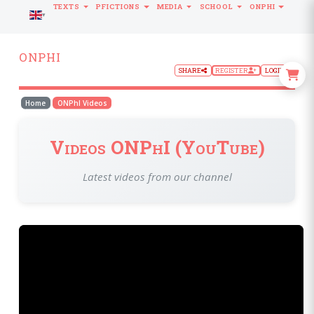
TEXTS
PFICTIONS
MEDIA
SCHOOL
ONPHI
LANGUAGE
ONPHI
SHARE
REGISTER
LOGIN
Home
ONPhI Videos
Videos ONPhI (YouTube)
Latest videos from our channel