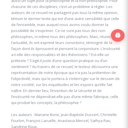
aussi un sujet pour la philosophie et la non-philosophie. Pour
chacune de ces disciplines, c’est un problème à régler. Les
auteurs de ce recueil ne partagent pas tous la même opinion,
témoin le dernier texte qui est d’une autre sensibilité que celle
de l’ensemble, mais auquel nous avons voulu donner la
possibilité de s’exprimer. Ce ne sont pas tous des non-
philosophes, ni même tous des philosophes. Mais, réunis par
l’actualité, ils ont exprimé leurs convictions, témoigné de la
façon dont ils éprouvent et pensent la conjoncture. L’insécurité
a-t-elle des responsables et des théoriciens ? Est-elle un
prétexte ? S’agit-il juste d’une question pratique ou d’un
sentiment ? Au travers de ce recueil, le lecteur découvrira une
représentation de notre époque qui n’a pas la prétention de
l’objectivité, mais qui le portera à s’interroger sur le dessein de
notre société, sur les inquiétudes et les espoirs qu’elle fait
naître. En dernier lieu, l’invention de la sécurité et de
l’insécurité ne dépendrait-elle pas d’une même fabrique, celle
qui produit les concepts, la philosophie ?
Les auteurs : Mariane Borie, Jean-Baptiste Dussert, Christelle
Fourlon, François Laruelle, Anastasia Menzel, Sathya Rao,
Sandrine Roux.