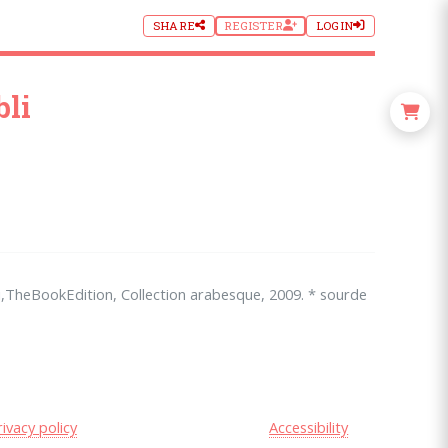
SHARE
REGISTER
LOGIN
bli
i,TheBookEdition, Collection arabesque, 2009. * sourde
rivacy policy
Accessibility