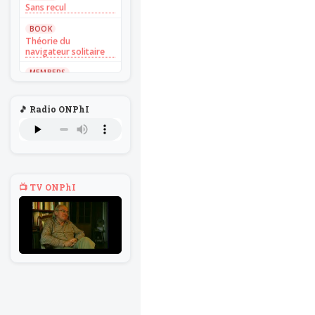
Sans recul
BOOK
Théorie du
navigateur solitaire
MEMBERS
L'Un au rien
NEWS
🎵 Radio ONPhI
Introduire
l'hypothèse en
philosophie
BILLET
Voltaire aurait mis ça
au feu direct
📺 TV ONPhI
BILLET
Sans recul
BOOK
Théorie du
navigateur solitaire
MEMBERS
L'Un au rien
NEWS