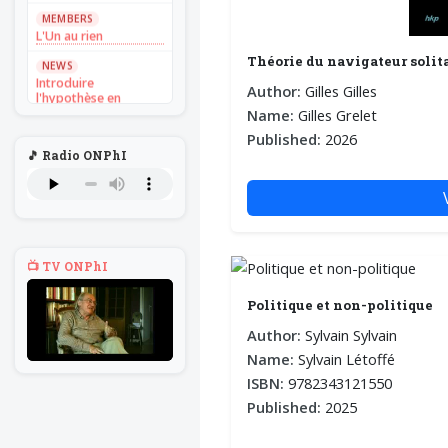
MEMBERS
L'Un au rien
Théorie du navigateur solit
NEWS
Introduire
Author:
Gilles Gilles
l'hypothèse en
philosophie
Name:
Gilles Grelet
Published:
2026
BILLET
🎵 Radio ONPhI
Voltaire aurait mis ça
au feu direct
BILLET
Sans recul
BOOK
📺 TV ONPhI
Théorie du
navigateur solitaire
Politique et non-politique
MEMBERS
L'Un au rien
Author:
Sylvain Sylvain
Name:
Sylvain Létoffé
NEWS
Introduire
ISBN:
9782343121550
l'hypothèse en
Published:
2025
philosophie
BILLET