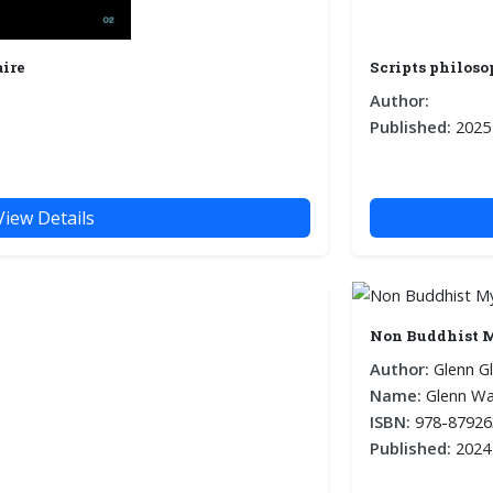
aire
Scripts philoso
Author:
Published:
2025
View Details
Non Buddhist 
Author:
Glenn G
Name:
Glenn Wal
ISBN:
978-87926
Published:
2024