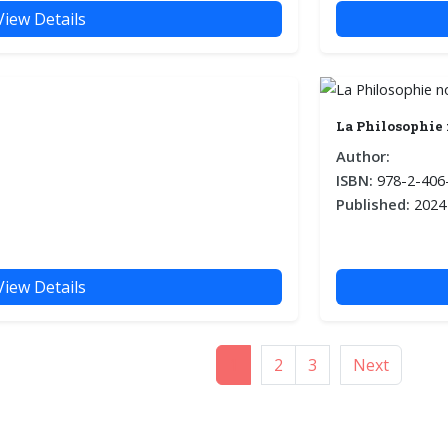
View Details
La Philosophie 
Author:
ISBN:
978-2-406
Published:
2024
View Details
1
2
3
Next