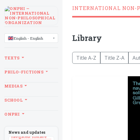
INTERNATIONAL NON-
Library
LANGUAGE
English - English
Title A-Z
Title Z-A
Au
TEXTS
PHILO-FICTIONS
MEDIAS
SCHOOL
BILLET
ONPHI
Sans recul
BOOK
Théorie du
News and updates
navigateur solitaire