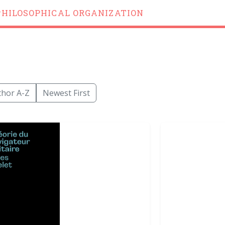
PHILOSOPHICAL ORGANIZATION
thor A-Z
Newest First