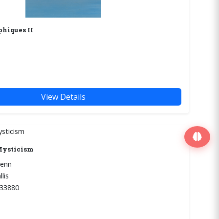
phiques II
View Details
Mysticism
lenn
lis
33880