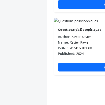
Voltaire aurait mis ça
au feu direct
Questions philosophiques
Author:
Xavier Xavier
Name:
Xavier Pavie
ISBN:
9782416018060
Published:
2024