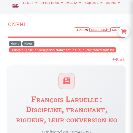
TEXTS
PFICTIONS
MEDIA
SCHOOL
ONPHI
LANGUAGE
ONPHI
SHARE
REGISTER
LOGIN
Home
News
François Laruelle : Discipline, tranchant, rigueur, leur conversion no
Back
François Laruelle :
Discipline, tranchant,
rigueur, leur conversion no
Published on 16/04/2007