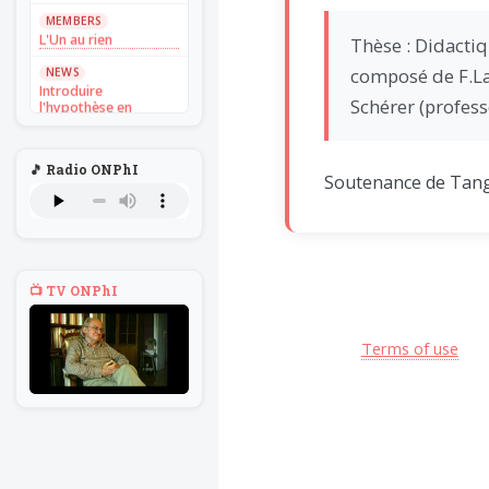
MEMBERS
L'Un au rien
Thèse : Didactiq
NEWS
composé de F.Lar
Introduire
Schérer (profess
l'hypothèse en
philosophie
BILLET
🎵 Radio ONPhI
Voltaire aurait mis ça
Soutenance de Tan
au feu direct
BILLET
Sans recul
BOOK
📺 TV ONPhI
Théorie du
navigateur solitaire
MEMBERS
Terms of use
L'Un au rien
NEWS
Introduire
l'hypothèse en
philosophie
BILLET