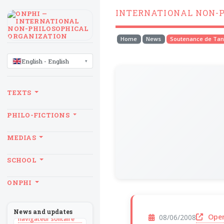
INTERNATIONAL NON-
Home
News
Soutenance de Ta
LANGUAGE
English - English
TEXTS
PHILO-FICTIONS
MEDIAS
SCHOOL
BILLET
ONPHI
Sans recul
BOOK
Théorie du
News and updates
Open
08/06/2008
navigateur solitaire