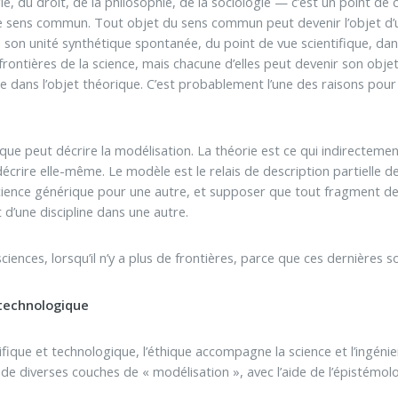
ie, du droit, de la philosophie, de la sociologie — c’est un point de
e sens commun. Tout objet du sens commun peut devenir l’objet d’
s son unité synthétique spontanée, du point de vue scientifique, da
rontières de la science, mais chacune d’elles peut devenir son obj
le dans l’objet théorique. C’est probablement l’une des raisons pour 
 que peut décrire la modélisation. La théorie est ce qui indirectemen
 décrire elle-même. Le modèle est le relais de description partielle
science générique pour une autre, et supposer que tout fragment de
d’une discipline dans une autre.
 sciences, lorsqu’il n’y a plus de frontières, parce que ces dernière
 technologique
ique et technologique, l’éthique accompagne la science et l’ingénie
te de diverses couches de « modélisation », avec l’aide de l’épistém