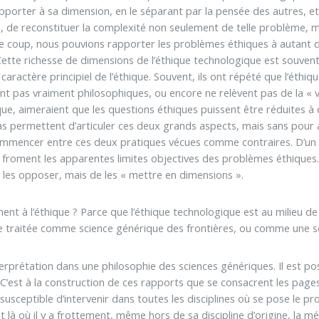
pporter à sa dimension, en le séparant par la pensée des autres, et
 de reconstituer la complexité non seulement de telle problème, ma
 coup, nous pouvions rapporter les problèmes éthiques à autant de
. Cette richesse de dimensions de l’éthique technologique est souv
aractère principiel de l’éthique. Souvent, ils ont répété que l’éthiq
 pas vraiment philosophiques, ou encore ne relèvent pas de la « vra
ique, aimeraient que les questions éthiques puissent être réduite
as permettent d’articuler ces deux grands aspects, mais sans pour a
commencer entre ces deux pratiques vécues comme contraires. D’un c
, froment les apparentes limites objectives des problèmes éthique
e les opposer, mais de les « mettre en dimensions ».
t à l’éthique ? Parce que l’éthique technologique est au milieu de 
e traitée comme science générique des frontières, ou comme une scie
terprétation dans une philosophie des sciences génériques. Il est p
 C’est à la construction de ces rapports que se consacrent les pag
 susceptible d’intervenir dans toutes les disciplines où se pose le pr
 là où il y a frottement, même hors de sa discipline d’origine, la mé