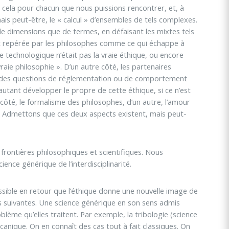
 cela pour chacun que nous puissions rencontrer, et, à
is peut-être, le « calcul » d’ensembles de tels complexes.
 dimensions que de termes, en défaisant les mixtes tels
ent repérée par les philosophes comme ce qui échappe à
ue technologique n’était pas la vraie éthique, ou encore
ie philosophie ». D’un autre côté, les partenaires
s à des questions de réglementation ou de comportement
utant développer le propre de cette éthique, si ce n’est
ôté, le formalisme des philosophes, d’un autre, l’amour
s. Admettons que ces deux aspects existent, mais peut-
frontières philosophiques et scientifiques. Nous
nce générique de l’interdisciplinarité.
ossible en retour que l’éthique donne une nouvelle image de
es suivantes. Une science générique en son sens admis
oblème qu’elles traitent. Par exemple, la tribologie (science
canique. On en connaît des cas tout à fait classiques. On