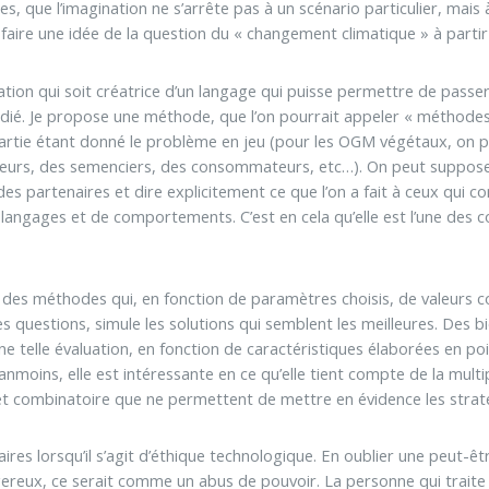
es, que l’imagination ne s’arrête pas à un scénario particulier, mais
e faire une idée de la question du « changement climatique » à parti
ication qui soit créatrice d’un langage qui puisse permettre de passer
dié. Je propose une méthode, que l’on pourrait appeler « méthodes
a partie étant donné le problème en jeu (pour les OGM végétaux, on po
teurs, des semenciers, des consommateurs, etc…). On peut supposer 
s partenaires et dire explicitement ce que l’on a fait à ceux qui cont
 langages et de comportements. C’est en cela qu’elle est l’une des co
nt des méthodes qui, en fonction de paramètres choisis, de valeurs c
es questions, simule les solutions qui semblent les meilleures. Des 
une telle évaluation, en fonction de caractéristiques élaborées en po
éanmoins, elle est intéressante en ce qu’elle tient compte de la multi
 et combinatoire que ne permettent de mettre en évidence les stratég
res lorsqu’il s’agit d’éthique technologique. En oublier une peut-
reux, ce serait comme un abus de pouvoir. La personne qui traite d