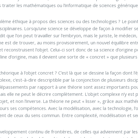
 traiter les mathématiques ou l’informatique de sciences générique
blème éthique à propos des sciences ou des technologies ? Le point 
isciplinaires. Lorsqu’une science se développe de façon à modifier ses
it que l’on peut travailler sur l’embryon, mais le juriste, le médeci
 est de trouver, au moins provisoirement, un nouvel équilibre entre
t reconstruisent l’objet. Celui-ci sort donc de sa science d’origine pou
ine d’origine, mais il devient une sorte de « concret » que plusieur
orique à l’objet concret ? C’est là que se dessine la façon dont l’é
lexe, c’est-à-dire descriptible par la conjonction de plusieurs dis
dépassements par rapport à une théorie sont assez importants pour
s elle ne peut le décrire complètement. L’objet complexe n’y est pas
objet, et non l’inverse. La théorie ne peut « lisser », grâce aux math
rs ses compétences. Avec la modélisation, avec la technologie, l’obj
ent de ceux du sens commun. Entre complexité, modélisation et se
loppement continu de frontières, de celles qui adviennent par les t