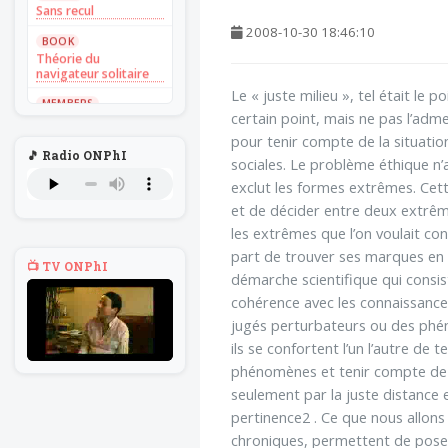
Sans recul
2008-10-30 18:46:10
BOOK
Théorie du
navigateur solitaire
Le « juste milieu », tel était le
MEMBERS
L'Un au rien
certain point, mais ne pas l’adm
pour tenir compte de la situatio
NEWS
🎵 Radio ONPhI
Introduire
sociales. Le problème éthique n’a
l'hypothèse en
exclut les formes extrêmes. Cett
philosophie
et de décider entre deux extrême
BILLET
les extrêmes que l’on voulait con
Voltaire aurait mis ça
au feu direct
part de trouver ses marques en ph
📺 TV ONPhI
démarche scientifique qui consi
BILLET
Sans recul
cohérence avec les connaissances
jugés perturbateurs ou des phén
BOOK
ils se confortent l’un l’autre de
Théorie du
navigateur solitaire
phénomènes et tenir compte de ce
seulement par la juste distance 
MEMBERS
L'Un au rien
pertinence2 . Ce que nous allon
chroniques, permettent de poser 
NEWS