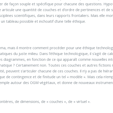
culer de façon souple et spécifique pour chacune des questions. Hypo
le articule une quantité de couches et d’ordre de pertinences et de str
sciplines scientifiques, dans leurs rapports frontaliers. Mais elle
i un tableau possible et inchoatif d’une telle éthique.
héma, mais il montre comment procéder pour une éthique technologiq
tiques du juste milieu. Dans l’éthique technologique, il s’agit de calc
 diagrammes, en fonction de ce qui apparaît comme nouvelles interfa
atique ? Certainement non. Toutes ces couches et autres fictions n’o
é, peuvent s’articuler chacune de ces couches. Il n’y a pas de hiérar
rque de contingence et de finitude un tel « modèle ». Mais cela n’em
exemple autour des OGM végétaux, et donne de nouveaux instruments
rontières, de dimensions, de « couches », de « virtuel ».