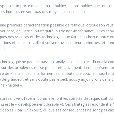
espect) : il importe de ne jamais l’oublier, ne pas oublier que l’on c
Les humains ne sont pas des moyens, mais des fins.
t une première caractérisation possible de l’éthique lorsque l’on veut
nveillance, de justice, ou d’équité, ou de non-malfaisance,… Ces cho
iques des sciences et des technologies. De faire ces choix montre q
ions éthiques travaillent souvent avec plusieurs principes, et donc 
que.
technologique ne peut se passer d’analyses de cas. C’est là que la c
nt sur des problèmes qui se posent effectivement dans le présent, o
dre de « faits ». Les faits forment sans doute une couche importante
re de grandeur, et sans doute pas le seul, nous y adjoindrons dans
s « virtuel ».
 du présent vers l’avenir, comme le font les comités d’éthique, soit
nnu est le « développement durable »). Ces stratégies répondent à l
cidables » par un expert, ou que ses conséquences ne sont pas calc