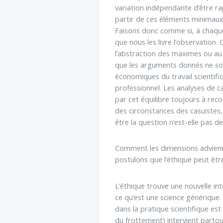
Introduire
variation indépendante d’être ra
l'hypothèse en
partir de ces éléments minimaux,
philosophie
Faisons donc comme si, à chaque
BILLET
que nous les livre l’observation
Voltaire aurait mis ça
au feu direct
l’abstraction des maximes ou au c
que les arguments donnés ne sont
économiques du travail scientif
professionnel. Les analyses de c
par cet équilibre toujours à re
des circonstances des casuistes
être la question n’est-elle pas d
Comment les dimensions adviennen
postulons que l’éthique peut êtr
L’éthique trouve une nouvelle in
ce qu’est une science générique.
dans la pratique scientifique est
du frottement) intervient partout