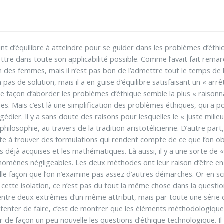
 point d’équilibre à atteindre pour se guider dans les problèmes d’é
ettre dans toute son applicabilité possible. Comme l’avait fait rem
n des femmes, mais il n’est pas bon de l’admettre tout le temps de 
 pas de solution, mais il a en guise d’équilibre satisfaisant un « arr
e façon d’aborder les problèmes d’éthique semble la plus « raisonn
s. Mais c’est là une simplification des problèmes éthiques, qui a p
gédier. Il y a sans doute des raisons pour lesquelles le « juste milie
ilosophie, au travers de la tradition aristotélicienne. D’autre part, 
ste à trouver des formulations qui rendent compte de ce que l’on o
 déjà acquises et les mathématiques. Là aussi, il y a une sorte de
omènes négligeables. Les deux méthodes ont leur raison d’être en
 telle façon que l’on n’examine pas assez d’autres démarches. Or en s
tte isolation, ce n’est pas du tout la même chose dans la question
entre deux extrêmes d’un même attribut, mais par toute une série d
s tenter de faire, c’est de montrer que les éléments méthodologiq
de façon un peu nouvelle les questions d’éthique technologique. Il