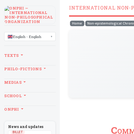
INTERNATIONAL NON-
Home
Non-epistemological Chroni
LANGUAGE
English - English
TEXTS
PHILO-FICTIONS
MEDIAS
SCHOOL
ONPHI
Comme
News and updates
BILLET