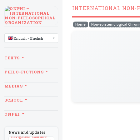
INTERNATIONAL NON-
Home
Non-epistemological Chroni
LANGUAGE
English - English
TEXTS
PHILO-FICTIONS
MEDIAS
SCHOOL
BILLET
ONPHI
Sans recul
BOOK
Théorie du
News and updates
navigateur solitaire