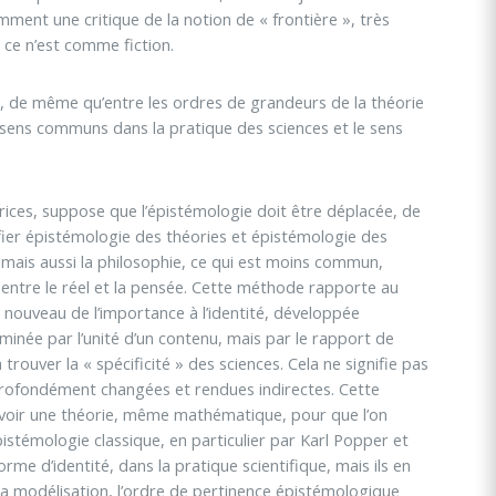
ment une critique de la notion de « frontière », très
 ce n’est comme fiction.
n, de même qu’entre les ordres de grandeurs de la théorie
s sens communs dans la pratique des sciences et le sens
ices, suppose que l’épistémologie doit être déplacée, de
ifier épistémologie des théories et épistémologie des
 mais aussi la philosophie, ce qui est moins commun,
 entre le réel et la pensée. Cette méthode rapporte au
à nouveau de l’importance à l’identité, développée
minée par l’unité d’un contenu, mais par le rapport de
trouver la « spécificité » des sciences. Cela ne signifie pas
nt profondément changées et rendues indirectes. Cette
 d’avoir une théorie, même mathématique, pour que l’on
istémologie classique, en particulier par Karl Popper et
me d’identité, dans la pratique scientifique, mais ils en
c la modélisation, l’ordre de pertinence épistémologique