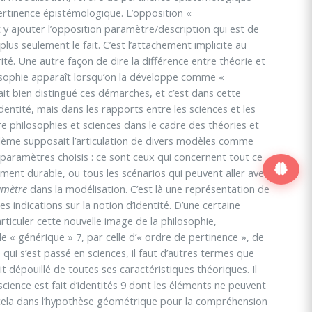
e pertinence épistémologique. L’opposition «
rait y ajouter l’opposition paramètre/description qui est de
t plus seulement le fait. C’est l’attachement implicite au
rité. Une autre façon de dire la différence entre théorie et
ilosophie apparaît lorsqu’on la développe comme «
t bien distingué ces démarches, et c’est dans cette
dentité, mais dans les rapports entre les sciences et les
e philosophies et sciences dans le cadre des théories et
blème supposait l’articulation de divers modèles comme
 paramètres choisis : ce sont ceux qui concernent tout ce
pement durable, ou tous les scénarios qui peuvent aller avec
amètre
dans la modélisation. C’est là une représentation de
indications sur la notion d’identité. D’une certaine
ticuler cette nouvelle image de la philosophie,
 « générique » 7, par celle d’« ordre de pertinence », de
i s’est passé en sciences, il faut d’autres termes que
 dépouillé de toutes ses caractéristiques théoriques. Il
 science est fait d’identités 9 dont les éléments ne peuvent
 cela dans l’hypothèse géométrique pour la compréhension