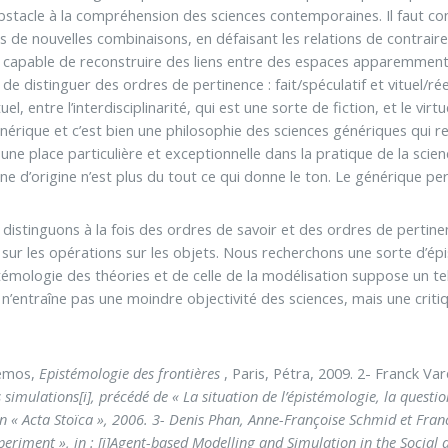
obstacle à la compréhension des sciences contemporaines. Il faut con
s de nouvelles combinaisons, en défaisant les relations de contraire
capable de reconstruire des liens entre des espaces apparemment é
de distinguer des ordres de pertinence : fait/spéculatif et vituel/r
tuel, entre l’interdisciplinarité, qui est une sorte de fiction, et le virt
énérique et c’est bien une philosophie des sciences génériques qui r
une place particulière et exceptionnelle dans la pratique de la scie
line d’origine n’est plus du tout ce qui donne le ton. Le générique p
distinguons à la fois des ordres de savoir et des ordres de pertin
 sur les opérations sur les objets. Nous recherchons une sorte d’ép
istémologie des théories et de celle de la modélisation suppose un te
 n’entraîne pas une moindre objectivité des sciences, mais une criti
demos,
Epistémologie des frontières
, Paris, Pétra, 2009. 2- Franck Va
simulations[i], précédé de « La situation de l’épistémologie, la questi
on « Acta Stoïca », 2006. 3- Denis Phan, Anne-Françoise Schmid et Fran
eriment », in : [i]Agent-based Modelling and Simulation in the Socia