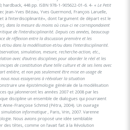
0; hardback, 448 pp. ISBN 978-1-905622-01-6. 4- «
Le Petit
vec Jean-Yves Béziau, Yves Guermond, François Laruelle,
t à l’interdisciplinarité», dont l’argument de départ est le
sser), dans la mesure du moins où ceux-ci ne correspondaient
itique de l’interdisciplinarité. Depuis ces années, beaucoup
ence de réflexion entre la discussion première et les
et/ou dans la modélisation et/ou dans l’interdisciplinarité.
bservation, simulation, mesure, recherche-action, etc.,
ation avec d’autres disciplines pour aborder le réel et les
ncipes de constitution d’une telle culture et de ses liens avec
 part entière, et non pas seulement être mise en usage de
 nous nous essayerons à réévaluer la situation
nstruire une épistémologie générale de la modélisation
nces qui jalonneront les années 2007 et 2008 par les
haque discipline un ensemble de dialogues qui pourraient
y et Anne-Françoise Schmid (Pétra, 2004). Un ouvrage
 simulation informatique
, Paris, Vrin, 2007. Varenne
iologie. Nous avions proposé une idée semblable
r des têtes, comme on l’avait fait à la Révolution