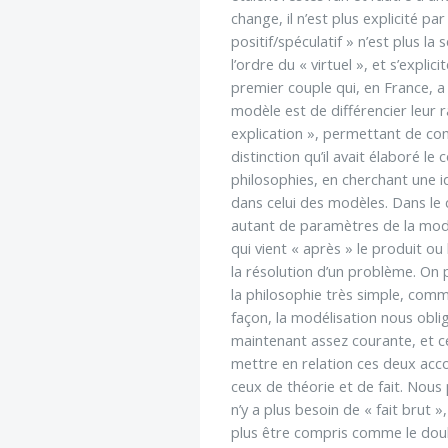
change, il n’est plus explicité pa
positif/spéculatif » n’est plus la
l’ordre du « virtuel », et s’explic
premier couple qui, en France, a 
modèle est de différencier leur r
explication », permettant de co
distinction qu’il avait élaboré l
philosophies, en cherchant une i
dans celui des modèles. Dans le 
autant de paramètres de la modél
qui vient « après » le produit ou
la résolution d’un problème. On 
la philosophie très simple, comm
façon, la modélisation nous obli
maintenant assez courante, et ce
mettre en relation ces deux acc
ceux de théorie et de fait. Nous 
n’y a plus besoin de « fait brut »
plus être compris comme le doub