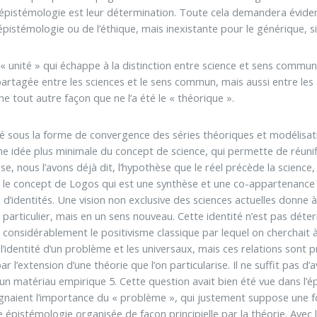
’épistémologie est leur détermination. Toute cela demandera évidem
pistémologie ou de l’éthique, mais inexistante pour le générique, si
 « unité » qui échappe à la distinction entre science et sens commu
 partagée entre les sciences et le sens commun, mais aussi entre le
e tout autre façon que ne l’a été le « théorique ».
 sous la forme de convergence des séries théoriques et modélisatr
une idée plus minimale du concept de science, qui permette de réun
 nous l’avons déjà dit, l’hypothèse que le réel précède la science,
rs le concept de Logos qui est une synthèse et une co-appartenance
 d’identités. Une vision non exclusive des sciences actuelles donne 
particulier, mais en un sens nouveau. Cette identité n’est pas déter
e considérablement le positivisme classique par lequel on cherchait à 
tre l’identité d’un problème et les universaux, mais ces relations so
ar l’extension d’une théorie que l’on particularise. Il ne suffit pas
un matériau empirique 5. Cette question avait bien été vue dans l’ép
ignaient l’importance du « problème », qui justement suppose une for
une épistémologie organisée de façon principielle par la théorie. Ave