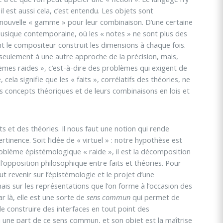
il est aussi cela, c’est entendu. Les objets sont
 nouvelle « gamme » pour leur combinaison. D’une certaine
sique contemporaine, où les « notes » ne sont plus des
le compositeur construit les dimensions à chaque fois.
 seulement à une autre approche de la précision, mais,
lèmes raides », c’est-à-dire des problèmes qui exigent de
la signifie que les « faits », corrélatifs des théories, ne
es concepts théoriques et de leurs combinaisons en lois et
s et des théories. Il nous faut une notion qui rende
nence. Soit l’idée de « virtuel » : notre hypothèse est
oblème épistémologique « raide », il est la décomposition
 l’opposition philosophique entre faits et théories. Pour
t revenir sur l’épistémologie et le projet d’une
is sur les représentations que l’on forme à l’occasion des
r là, elle est une sorte de
sens commun
qui permet de
 de construire des interfaces en tout point des
i une part de ce sens commun, et son objet est la maîtrise