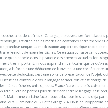
couches » et de « séries ». Ce langage trouvera ses formulations p
istémologie, articulée par les modes de contraires entre théorie et 
 de grandeur unique. La modélisation apporte quelque chose de nou
ntraire l’enrichit de nouvelles tâches. Ce en quoi consiste ce nouvea
t ce qu’on appelle dans la pratique des sciences actuelles l’ontologie
ment très important, il nous apprend en particulier que ce qu’on a
tion, à la façon d’une déduction de l’universel à une conséquence util
vec cette déduction, c’est une sorte de présentation de l’objet, qui
 qui n’est pas contenue dans le langage formel, l’objet est chargé d
s mêmes échelles ontologiques. Franck Varenne a très clairement 
n telle qu’elle ne permet plus de décider entre le langage et le réel,
 2. Mais, d’une certaine façon, tout cela, nous le savons déjà par l
ainsi qu’au Séminaire du « Petit Collège » 4. Nous développerons 
ontologique est présente, plus la démarche scientifique s’apparente 