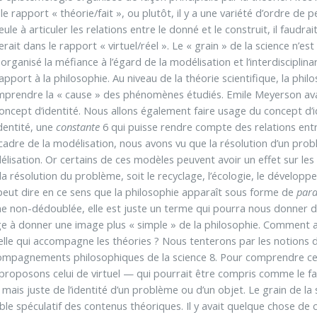
r le rapport « théorie/fait », ou plutôt, il y a une variété d’ordre d
 seule à articuler les relations entre le donné et le construit, il faud
iterait dans le rapport « virtuel/réel ». Le « grain » de la science n’es
organisé la méfiance à l’égard de la modélisation et l’interdisciplina
apport à la philosophie. Au niveau de la théorie scientifique, la ph
mprendre la « cause » des phénomènes étudiés. Emile Meyerson avai
e concept d’identité. Nous allons également faire usage du concept d’i
dentité, une
constante
6 qui puisse rendre compte des relations entr
cadre de la modélisation, nous avons vu que la résolution d’un pro
isation. Or certains de ces modèles peuvent avoir un effet sur les
 la résolution du problème, soit le recyclage, l’écologie, le dévelop
peut dire en ce sens que la philosophie apparaît sous forme de
par
e non-dédoublée, elle est juste un terme qui pourra nous donner des 
ge à donner une image plus « simple » de la philosophie. Comment ar
lle qui accompagne les théories ? Nous tenterons par les notions de
ompagnements philosophiques de la science 8. Pour comprendre ce qu
proposons celui de virtuel — qui pourrait être compris comme le fait
, mais juste de l’identité d’un problème ou d’un objet. Le grain de la
le spéculatif des contenus théoriques. Il y avait quelque chose de