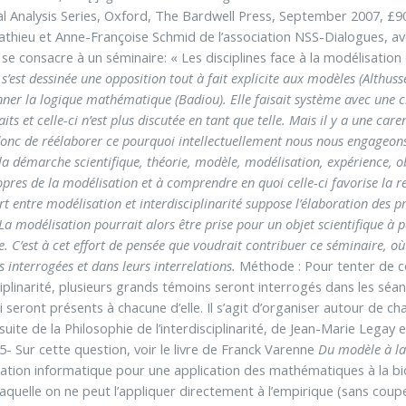
l Analysis Series, Oxford, The Bardwell Press, September 2007, £9
athieu et Anne-Françoise Schmid de l’association NSS-Dialogues, a
se consacre à un séminaire: « Les disciplines face à la modélisation e
 s’est dessinée une opposition tout à fait explicite aux modèles (Althu
nner la logique mathématique (Badiou). Elle faisait système avec une cr
its et celle-ci n’est plus discutée en tant que telle. Mais il y a une car
 donc de réélaborer ce pourquoi intellectuellement nous nous engageons 
 la démarche scientifique, théorie, modèle, modélisation, expérience, o
pres de la modélisation et à comprendre en quoi celle-ci favorise la rel
 entre modélisation et interdisciplinarité suppose l’élaboration des pri
. La modélisation pourrait alors être prise pour un objet scientifique à
 C’est à cet effort de pensée que voudrait contribuer ce séminaire, où
 interrogées et dans leurs interrelations.
Méthode : Pour tenter de co
ciplinarité, plusieurs grands témoins seront interrogés dans les séa
 seront présents à chacune d’elle. Il s’agit d’organiser autour de c
suite de la Philosophie de l’interdisciplinarité, de Jean-Marie Lega
5- Sur cette question, voir le livre de Franck Varenne
Du modèle à la
ulation informatique pour une application des mathématiques à la b
aquelle on ne peut l’appliquer directement à l’empirique (sans coupe