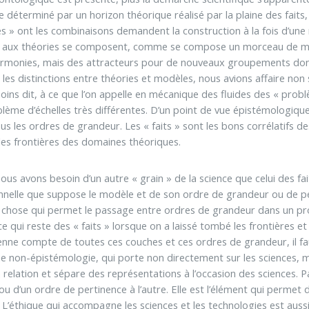
e déterminé par un horizon théorique réalisé par la plaine des faits, 
 » ont les combinaisons demandent la construction à la fois d’une
ons aux théories se composent, comme se compose un morceau de mu
rmonies, mais des attracteurs pour de nouveaux groupements dont 
es distinctions entre théories et modèles, nous avions affaire non
oins dit, à ce que l’on appelle en mécanique des fluides des « prob
e d’échelles très différentes. D’un point de vue épistémologique, ce
us les ordres de grandeur. Les « faits » sont les bons corrélatifs d
 les frontières des domaines théoriques.
s avons besoin d’un autre « grain » de la science que celui des fait
nnelle que suppose le modèle et de son ordre de grandeur ou de perti
ue chose qui permet le passage entre ordres de grandeur dans un pr
ce qui reste des « faits » lorsque on a laissé tombé les frontières et
ienne compte de toutes ces couches et ces ordres de grandeur, il fau
 non-épistémologie, qui porte non directement sur les sciences, ma
relation et sépare des représentations à l’occasion des sciences. Pa
, ou d’un ordre de pertinence à l’autre. Elle est l’élément qui permet
. L’éthique qui accompagne les sciences et les technologies est auss