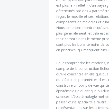
Voltaire aurait mis ça
au feu direct
est plus le « reflet » d’un paysag
déterminés par des « paramètres
façon, le modèle et ses relati
composants de mélodies et d’ha
Nous aimerions montrer qu’avec l
plus généralement, et cela est m
tenir compte dans le même problèm
sont plus les bons témoins de to
en principes, qui marquent ainsi
Pour comprendre les modèles, nou
compte de la construction fictio
qu’elle concentre en elle quelq
du « fait » en paramètres, il est 
construire un point de vue qui t
épistémologie quantique ou d’une
sciences. L’épistémologie met en 
passer d’une spécialité à l’autre
représentations sur les sciences