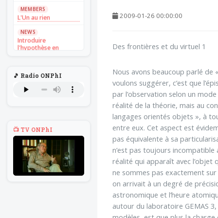
MEMBERS
L'Un au rien
2009-01-26 00:00:00
NEWS
Introduire
l'hypothèse en
Des frontières et du virtuel 1
philosophie
BILLET
Nous avons beaucoup parlé de « 
Voltaire aurait mis ça
🎵 Radio ONPhI
au feu direct
voulons suggérer, c’est que l’ép
par l’observation selon un mode
BILLET
réalité de la théorie, mais au co
Sans recul
langages orientés objets », à tou
BOOK
entre eux. Cet aspect est évidem
Théorie du
📺 TV ONPhI
navigateur solitaire
pas équivalente à sa particularisa
n’est pas toujours incompatible a
MEMBERS
L'Un au rien
réalité qui apparaît avec l’objet
ne sommes pas exactement sur le
NEWS
Introduire
on arrivait à un degré de précisio
l'hypothèse en
astronomique et l’heure atomique
philosophie
autour du laboratoire GEMAS 3, 
BILLET
modèles, est que plus la charge 