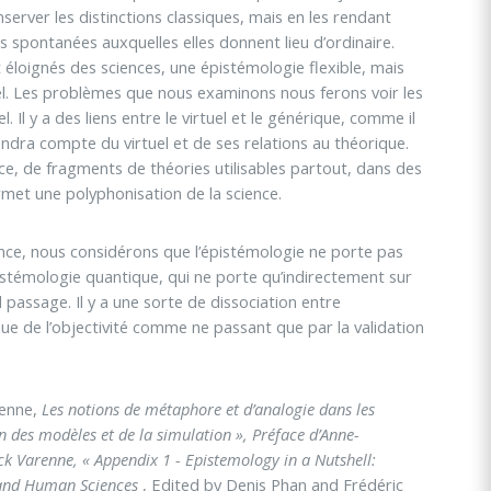
server les distinctions classiques, mais en les rendant
s spontanées auxquelles elles donnent lieu d’ordinaire.
loignés des sciences, une épistémologie flexible, mais
éel. Les problèmes que nous examinons nous ferons voir les
uel. Il y a des liens entre le virtuel et le générique, comme il
endra compte du virtuel et de ses relations au théorique.
nce, de fragments de théories utilisables partout, dans des
ermet une polyphonisation de la science.
ence, nous considérons que l’épistémologie ne porte pas
istémologie quantique, qui ne porte qu’indirectement sur
l passage. Il y a une sorte de dissociation entre
que de l’objectivité comme ne passant que par la validation
renne,
Les notions de métaphore et d’analogie dans les
on des modèles et de la simulation », Préface d’Anne-
ck Varenne, « Appendix 1 - Epistemology in a Nutshell:
l and Human Sciences
, Edited by Denis Phan and Frédéric