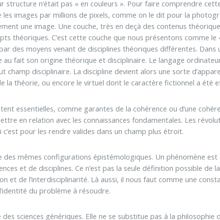
ur structure n’était pas « en couleurs ». Pour faire comprendre cet
les images par millions de pixels, comme on le dit pour la photog
alement une image. Une couche, très en deçà des contenus théoriques
s théoriques. C’est cette couche que nous présentons comme le « vi
par des moyens venant de disciplines théoriques différentes. Dans un 
te au fait son origine théorique et disciplinaire. Le langage ordinateu
out champ disciplinaire. La discipline devient alors une sorte d’app
 de la théorie, ou encore le virtuel dont le caractère fictionnel a été e
estent essentielles, comme garantes de la cohérence ou d’une cohérence
mettre en relation avec les connaissances fondamentales. Les révol
c’est pour les rendre valides dans un champ plus étroit.
e des mêmes configurations épistémologiques. Un phénomène est di
ces et de disciplines. Ce n’est pas la seule définition possible de l
on et de l’interdisciplinarité. Là aussi, il nous faut comme une cons
 l’identité du problème à résoudre.
 des sciences génériques. Elle ne se substitue pas à la philosophie 