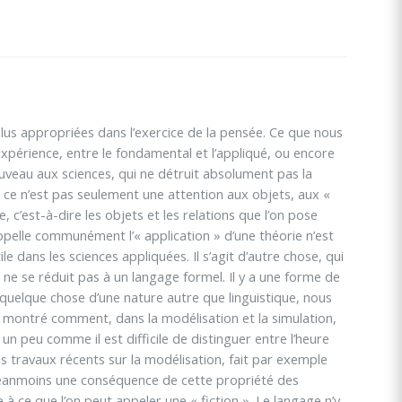
lus appropriées dans l’exercice de la pensée. Ce que nous
expérience, entre le fondamental et l’appliqué, ou encore
veau aux sciences, qui ne détruit absolument pas la
u, ce n’est pas seulement une attention aux objets, aux «
, c’est-à-dire les objets et les relations que l’on pose
ppelle communément l’« application » d’une théorie n’est
e dans les sciences appliquées. Il s’agit d’autre chose, qui
 ne se réduit pas à un langage formel. Il y a une forme de
e quelque chose d’une nature autre que linguistique, nous
montré comment, dans la modélisation et la simulation,
 un peu comme il est difficile de distinguer entre l’heure
es travaux récents sur la modélisation, fait par exemple
néanmoins une conséquence de cette propriété des
à ce que l’on peut appeler une « fiction ». Le langage n’y