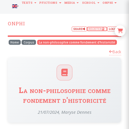
TEXTS
PFICTIONS
MEDIA
SCHOOL
ONPHI
LANGUAGE
ONPHI
SHARE
REGISTER
LOGIN
Home
Corpus
La non-philosophie comme fondement d'historicité
Back
La non-philosophie comme
fondement d'historicité
21/07/2024, Maryse Dennes