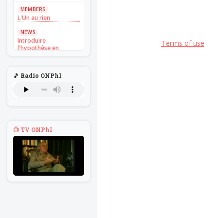
MEMBERS
L'Un au rien
NEWS
Introduire
Terms of use
l'hypothèse en
philosophie
BILLET
🎵 Radio ONPhI
Voltaire aurait mis ça
au feu direct
BILLET
Sans recul
BOOK
📺 TV ONPhI
Théorie du
navigateur solitaire
MEMBERS
L'Un au rien
NEWS
Introduire
l'hypothèse en
philosophie
BILLET