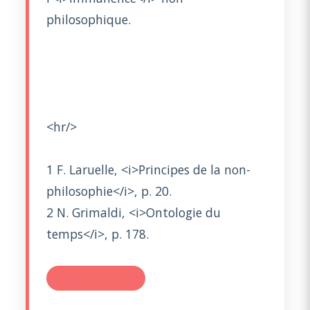
philosophique.
<hr/>
1 F. Laruelle, <i>Principes de la non-
philosophie</i>, p. 20.
2 N. Grimaldi, <i>Ontologie du
temps</i>, p. 178.
#TR 2006 : Une u