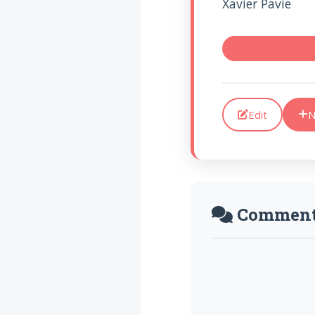
Xavier Pavie
Introduire
l'hypothèse en
philosophie
#mondain, donat
BILLET
Voltaire aurait mis ça
au feu direct
Edit
N
Comment