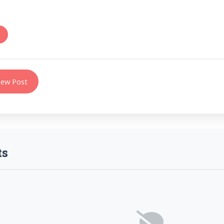
i
ew Post
s