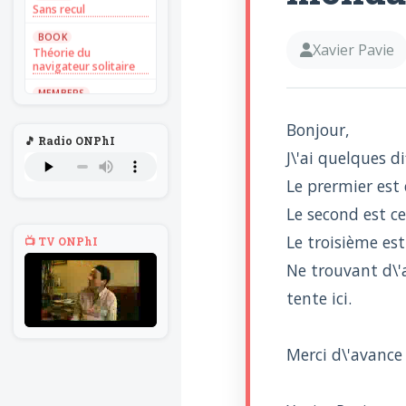
Sans recul
BOOK
Xavier Pavie
Théorie du
navigateur solitaire
MEMBERS
L'Un au rien
Bonjour,
NEWS
🎵 Radio ONPhI
Introduire
J\'ai quelques d
l'hypothèse en
philosophie
Le prermier est 
BILLET
Le second est c
Voltaire aurait mis ça
au feu direct
Le troisième est
📺 TV ONPhI
BILLET
Ne trouvant d\'a
Sans recul
tente ici.
BOOK
Théorie du
navigateur solitaire
Merci d\'avance 
MEMBERS
L'Un au rien
NEWS