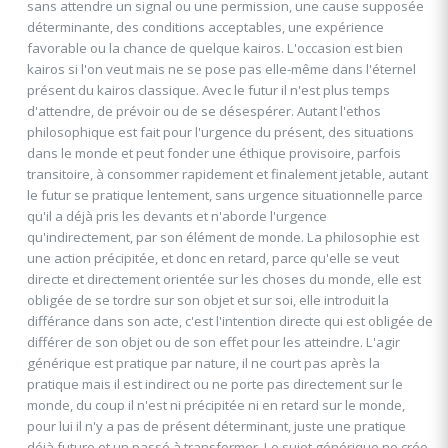
sans attendre un signal ou une permission, une cause supposée
déterminante, des conditions acceptables, une expérience
favorable ou la chance de quelque kairos. L'occasion est bien
kairos si l'on veut mais ne se pose pas elle-même dans l'éternel
présent du kairos classique. Avec le futur il n'est plus temps
d'attendre, de prévoir ou de se désespérer. Autant l'ethos
philosophique est fait pour l'urgence du présent, des situations
dans le monde et peut fonder une éthique provisoire, parfois
transitoire, à consommer rapidement et finalement jetable, autant
le futur se pratique lentement, sans urgence situationnelle parce
qu'il a déjà pris les devants et n'aborde l'urgence
qu'indirectement, par son élément de monde. La philosophie est
une action précipitée, et donc en retard, parce qu'elle se veut
directe et directement orientée sur les choses du monde, elle est
obligée de se tordre sur son objet et sur soi, elle introduit la
différance dans son acte, c'est l'intention directe qui est obligée de
différer de son objet ou de son effet pour les atteindre. L'agir
générique est pratique par nature, il ne court pas après la
pratique mais il est indirect ou ne porte pas directement sur le
monde, du coup il n'est ni précipitée ni en retard sur le monde,
pour lui il n'y a pas de présent déterminant, juste une pratique
déjà future et un passé à transformer. Le sujet générique ne crée