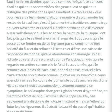
faut-il enfin en décider, que nous sommes "déçus", ce sont ses
écailles qui nous sont tombées des yeux. C'est ce qui nous
distingue des philosophes qui ne mettent la « table rase » que
pour resservir les mêmes plats, une manière d'accommoder les
restes de la tradition, c'est là justement « la tradition », comme trop
souvent Descartes et Husserl. Décidément incapable d'inventer
aussi radicalement que les sciences, la peinture, la musique l'ont
fait, puisqu'elle se tient à leur arrière-garde. Supposons qu'elle
cesse de se fonder ou de se légitimer par ce sentiment d'être
ballotté du flux et du reflux de l'Histoire et d'être une caisse de
résonance du monde, qu'elle abandonne son manège un peu
ridicule du retard qui se prend pour de l'anticipation dès qu'elle
regarde en arrière comme elle le fait à l'accoutumée, qu'elle
renonce aux idoles de l'actualité, donc du passé, et qu'elle les
traite et toute son histoire comme un rêve ou un symptôme. Sans
abandonner ses fonctions de journaliste voués aux relevés d'une
Histoire dont il doit s'accommoder justement comme d'un
symptôme, le philosophe changerait globalement d'hypothèse, se
mettrait à l'école de ce qui n'aura justement pas eu lieu
, pas
seulement à la discipline de l'utopie imaginaire mais à l'ethos du
futur le plus rigoureux. Il décrirait l'actualité du passé qu'il habite
du point du futur.