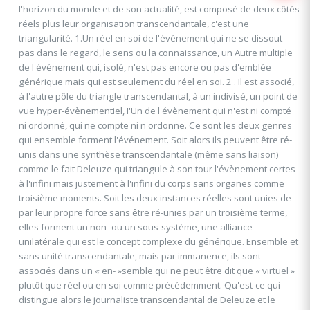
l'horizon du monde et de son actualité, est composé de deux côtés
réels plus leur organisation transcendantale, c'est une
triangularité. 1.Un réel en soi de l'événement qui ne se dissout
pas dans le regard, le sens ou la connaissance, un Autre multiple
de l'événement qui, isolé, n'est pas encore ou pas d'emblée
générique mais qui est seulement du réel en soi. 2 . Il est associé,
à l'autre pôle du triangle transcendantal, à un indivisé, un point de
vue hyper-évènementiel, I'Un de l'évènement qui n'est ni compté
ni ordonné, qui ne compte ni n'ordonne. Ce sont les deux genres
qui ensemble forment l'événement. Soit alors ils peuvent être ré-
unis dans une synthèse transcendantale (même sans liaison)
comme le fait Deleuze qui triangule à son tour l'évènement certes
à l'infini mais justement à l'infini du corps sans organes comme
troisième moments. Soit les deux instances réelles sont unies de
par leur propre force sans être ré-unies par un troisième terme,
elles forment un non- ou un sous-système, une alliance
unilatérale qui est le concept complexe du générique. Ensemble et
sans unité transcendantale, mais par immanence, ils sont
associés dans un « en- »semble qui ne peut être dit que « virtuel »
plutôt que réel ou en soi comme précédemment. Qu'est-ce qui
distingue alors le journaliste transcendantal de Deleuze et le