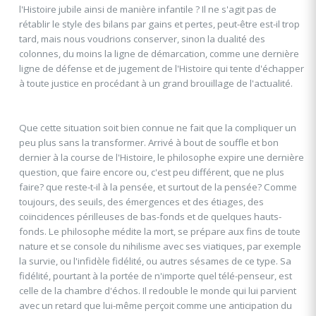
l'Histoire jubile ainsi de manière infantile ? Il ne s'agit pas de
rétablir le style des bilans par gains et pertes, peut-être est-il trop
tard, mais nous voudrions conserver, sinon la dualité des
colonnes, du moins la ligne de démarcation, comme une dernière
ligne de défense et de jugement de l'Histoire qui tente d'échapper
à toute justice en procédant à un grand brouillage de l'actualité.
Que cette situation soit bien connue ne fait que la compliquer un
peu plus sans la transformer. Arrivé à bout de souffle et bon
dernier à la course de l'Histoire, le philosophe expire une dernière
question, que faire encore ou, c'est peu différent, que ne plus
faire? que reste-t-il à la pensée, et surtout de la pensée? Comme
toujours, des seuils, des émergences et des étiages, des
coïncidences périlleuses de bas-fonds et de quelques hauts-
fonds. Le philosophe médite la mort, se prépare aux fins de toute
nature et se console du nihilisme avec ses viatiques, par exemple
la survie, ou l'infidèle fidélité, ou autres sésames de ce type. Sa
fidélité, pourtant à la portée de n'importe quel télé-penseur, est
celle de la chambre d'échos. Il redouble le monde qui lui parvient
avec un retard que lui-même perçoit comme une anticipation du