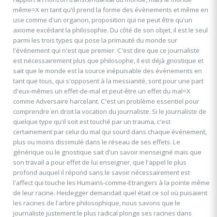
même=X en tant qu'il prend la forme des évènements et même en
use comme d'un organon, proposition qui ne peut être qu'un
axiome excédant la philosophie. Du côté de son objet, il est le seul
parmi les trois types qui pose la primauté du monde sur
l'événement qui n'est que premier. C'est dire que ce journaliste
est nécessairement plus que philosophe, il est déjà gnostique et
sait que le monde est la source inépuisable des évènements en
tant que tous, qui s'opposent à la messianité, sont pour une part
d'eux-mêmes un effet-de-mal et peut-être un effet du mal=X
comme Adversaire harcelant. C'est un problème essentiel pour
comprendre en droit la vocation du journaliste. Si le journaliste de
quelque type qu'il soit est touché par un trauma, c'est
certainement par celui du mal qui sourd dans chaque événement,
plus ou moins dissimulé dans le réseau de ses effets. Le
générique ou le gnostique sait d'un savoir inenseigné mais que
son travail a pour effet de lui enseigner, que l'appel le plus
profond auquel il répond sans le savoir nécessairement est
l'affect qui touche les Humains-comme-Etrangers à la pointe même
de leur racine. Heidegger demandait quel était ce sol où puisaient
les racines de l'arbre philosophique, nous savons que le
journaliste justement le plus radical plonge ses racines dans