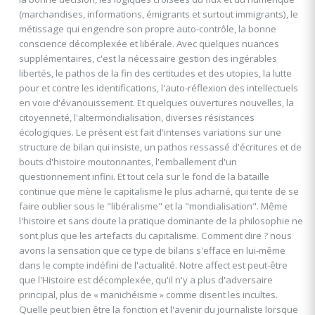
(marchandises, informations, émigrants et surtout immigrants), le
métissage qui engendre son propre auto-contrôle, la bonne
conscience décomplexée et libérale. Avec quelques nuances
supplémentaires, c'est la nécessaire gestion des ingérables
libertés, le pathos de la fin des certitudes et des utopies, la lutte
pour et contre les identifications, l'auto-réflexion des intellectuels
en voie d'évanouissement. Et quelques ouvertures nouvelles, la
citoyenneté, l'altermondialisation, diverses résistances
écologiques. Le présent est fait d'intenses variations sur une
structure de bilan qui insiste, un pathos ressassé d'écritures et de
bouts d'histoire moutonnantes, l'emballement d'un
questionnement infini. Et tout cela sur le fond de la bataille
continue que mène le capitalisme le plus acharné, qui tente de se
faire oublier sous le "libéralisme" et la "mondialisation". Même
l'histoire et sans doute la pratique dominante de la philosophie ne
sont plus que les artefacts du capitalisme. Comment dire ? nous
avons la sensation que ce type de bilans s'efface en lui-même
dans le compte indéfini de l'actualité. Notre affect est peut-être
que l'Histoire est décomplexée, qu'il n'y a plus d'adversaire
principal, plus de « manichéisme » comme disent les incultes.
Quelle peut bien être la fonction et l'avenir du journaliste lorsque