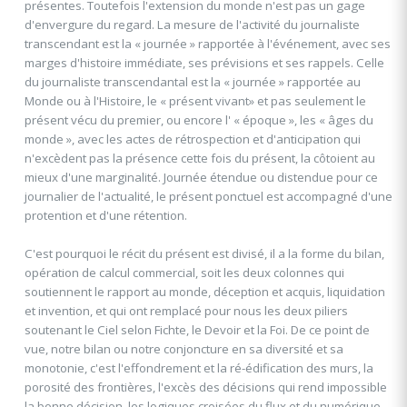
présentes. Toutefois l'extension du monde n'est pas un gage
d'envergure du regard. La mesure de l'activité du journaliste
transcendant est la « journée » rapportée à l'événement, avec ses
marges d'histoire immédiate, ses prévisions et ses rappels. Celle
du journaliste transcendantal est la « journée » rapportée au
Monde ou à l'Histoire, le « présent vivant» et pas seulement le
présent vécu du premier, ou encore l' « époque », les « âges du
monde », avec les actes de rétrospection et d'anticipation qui
n'excèdent pas la présence cette fois du présent, la côtoient au
mieux d'une marginalité. Journée étendue ou distendue pour ce
journalier de l'actualité, le présent ponctuel est accompagné d'une
protention et d'une rétention.
C'est pourquoi le récit du présent est divisé, il a la forme du bilan,
opération de calcul commercial, soit les deux colonnes qui
soutiennent le rapport au monde, déception et acquis, liquidation
et invention, et qui ont remplacé pour nous les deux piliers
soutenant le Ciel selon Fichte, le Devoir et la Foi. De ce point de
vue, notre bilan ou notre conjoncture en sa diversité et sa
monotonie, c'est l'effondrement et la ré-édification des murs, la
porosité des frontières, l'excès des décisions qui rend impossible
la bonne décision, les logiques croisées du flux et du numérique