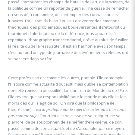
passé. Parcourant les champs de bataille de l'art, de la science, de
la politique comme un reporter de guerre, il ne cesse de remâcher
un sens déjà consommé, de contempler des connaissances
lunaires. Est-il sorti du bilan ? Au lieu d'inventer des émotions
théoriques, des problématiques bouleversantes, il s'étourdit du
tourniquet dialectique ou de la différence, tous appareils à
répétition. Photographe transcendantal, il rêve au plus de fusiller
la réalité ou de la ressusciter. Il est en harmonie avec son temps,
c'est au fond un type de journaliste des évènements célestes qui
se passent dans sa tête.
Cette profession est comme les autres, partiale. Elle contemple
l'Histoire comme actualité (Foucault) mais oublie sa contemplation
dont elle remise la possibilité dans un coin du Monde ou de l'Etre.
Elle revendique sa responsabilité pour le monde mais elle le fait
moins dès qu'il s'agit de soi. On dira que la philosophie (le
théorétisme),
c'est la pratique par le sujet des actes qu'il n'assume
pas comme sujet
. Pourtant elle ne cesse de se critiquer, de se
plaindre, de se soupçonner, de se méfier d'elle-même, de son
passé comme de son actualité, et de s'accumuler par ce moyen.
Système de la méfiance généralisée, affirmation de tout et de la