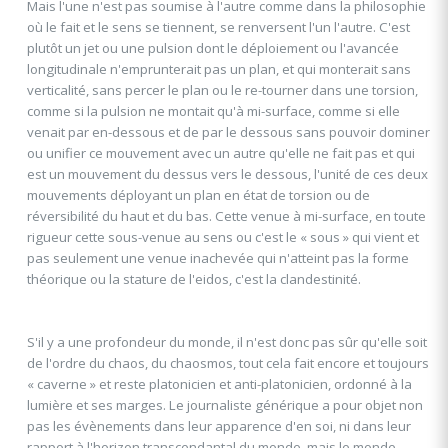
Mais l'une n'est pas soumise à l'autre comme dans la philosophie
où le fait et le sens se tiennent, se renversent l'un l'autre. C'est
plutôt un jet ou une pulsion dont le déploiement ou l'avancée
longitudinale n'emprunterait pas un plan, et qui monterait sans
verticalité, sans percer le plan ou le re-tourner dans une torsion,
comme si la pulsion ne montait qu'à mi-surface, comme si elle
venait par en-dessous et de par le dessous sans pouvoir dominer
ou unifier ce mouvement avec un autre qu'elle ne fait pas et qui
est un mouvement du dessus vers le dessous, l'unité de ces deux
mouvements déployant un plan en état de torsion ou de
réversibilité du haut et du bas. Cette venue à mi-surface, en toute
rigueur cette sous-venue au sens ou c'est le « sous » qui vient et
pas seulement une venue inachevée qui n'atteint pas la forme
théorique ou la stature de l'eidos, c'est la clandestinité.
S'il y a une profondeur du monde, il n'est donc pas sûr qu'elle soit
de l'ordre du chaos, du chaosmos, tout cela fait encore et toujours
« caverne » et reste platonicien et anti-platonicien, ordonné à la
lumière et ses marges. Le journaliste générique a pour objet non
pas les évènements dans leur apparence d'en soi, ni dans leur
rapport à l'horizon transcendantal du monde, mais le monde