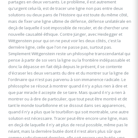
partages en deux versants. Le problème, il est autrement
qu'urgent celui-là, est de tracer une ligne non pas entre deux
solutions ou deux pans de l'Histoire qui est toute du même côté,
mais de fixer une ligne ultime de défense, défense unilatérale en
deçà de laquelle il soit impossible de reculer, et de chercher une
nouvelle causalité éthique. Contre Jünger, avec Heidegger et
Wittgenstein pour qui on ne peut voir les deux côtés, c'est la
dernière ligne, celle que l'on ne passe pas, surtout pas.
Simplement Wittgenstein reste un philosophe transcendantal qui
pense à partir de soi vers la ligne ou la frontière indépassable et
donc la dépasse en fait déjà depuis le présent, il se contente
d'écraser les deux versants du dire et du montrer sur la ligne de
l'ordinaire qui n'est pas parvenu à son immanence radicale. Le
philosophe se résout à montrer quand il n'y a plus rien à dire et
que par miracle il accepte de se taire. Mais quand il n'y a rien à
montrer ou à dire de particulier, que tout peut être montré et dit
tant le monde tourbillonne et se dissout dans ses apparences,
quand il n'y a plus que le tourbillon qui soit montrable, une autre
solution est nécessaire. Tracer peut-être encore une ligne, mais
en deçà de laquelle il n'y ait plus de recul possible, même pas le
néant, mais la dernière butée dont il n'est alors plus sûr que
comme radicalement dernière, elle soit encore une butée, une