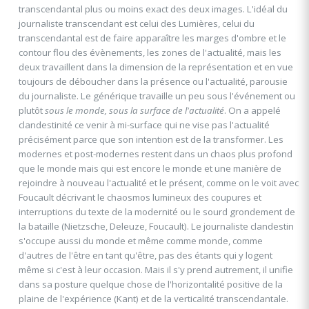
transcendantal plus ou moins exact des deux images. L'idéal du
journaliste transcendant est celui des Lumières, celui du
transcendantal est de faire apparaître les marges d'ombre et le
contour flou des évènements, les zones de l'actualité, mais les
deux travaillent dans la dimension de la représentation et en vue
toujours de déboucher dans la présence ou l'actualité, parousie
du journaliste. Le générique travaille un peu sous l'événement ou
plutôt
sous le monde, sous la surface de l'actualité
. On a appelé
clandestinité ce venir à mi-surface qui ne vise pas l'actualité
précisément parce que son intention est de la transformer. Les
modernes et post-modernes restent dans un chaos plus profond
que le monde mais qui est encore le monde et une manière de
rejoindre à nouveau l'actualité et le présent, comme on le voit avec
Foucault décrivant le chaosmos lumineux des coupures et
interruptions du texte de la modernité ou le sourd grondement de
la bataille (Nietzsche, Deleuze, Foucault). Le journaliste clandestin
s'occupe aussi du monde et même comme monde, comme
d'autres de l'être en tant qu'être, pas des étants qui y logent
même si c'est à leur occasion. Mais il s'y prend autrement, il unifie
dans sa posture quelque chose de l'horizontalité positive de la
plaine de l'expérience (Kant) et de la verticalité transcendantale.