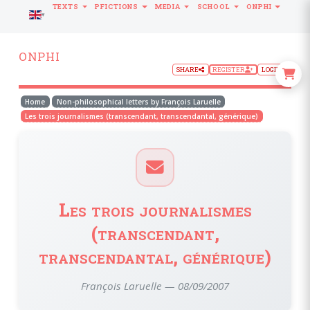
TEXTS
PFICTIONS
MEDIA
SCHOOL
ONPHI
LANGUAGE
ONPHI
SHARE
REGISTER
LOGIN
Home
Non-philosophical letters by François Laruelle
Les trois journalismes (transcendant, transcendantal, générique)
Les trois journalismes
(transcendant,
transcendantal, générique)
François Laruelle — 08/09/2007