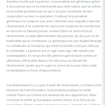
manière muette par la pulsion. Le journaliste est générique grâce
à une pulsion qui ne lui marchande pas cette nature que lui-même
ne possède pourtant pas ou qui n'est pas constituée de leur
composition ou leur co-opération. D'ailleurs le journaliste
générique ne compose pas avec l'éternité sous laquelle il aborde
l'événement, il se contente de repousser l'emprise du monde tout
en laissant ou faisant passer comme fiction ce dont est tissé
l'événement, la triple détermination de pensée, de discours et de
matérialité qui le constituent. Le générique est une dualité étrange
ou unilatérale où l'instance qui récite le monde n'est pas celle qui
le contemple. La pulsion est un agir-sans-agir, elle simule une
contemplation. En revanche elle jette le sujet-récitant comme un
ultimatum, elle le jette depuis l'en-dessous au-devant de
l'événement, tandis que le sujet ne cesse de trouver dans cette
contemplation la force d'impossibiliser.
Corrélativement il n'y a pas d'unité de l'événement, sa fiction est le
minimum de transformation, le journaliste pratique la vérité
comme fiction ou comme tort minimal fait aux apparences. Mais
c'est bien la vérité qu'il pratique comme fiction, il ne fait pas du
journalisme-fiction comme les types voisins. L'éternité de la fiction