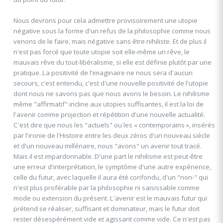
Nous devrons pour cela admettre provisoirement une utopie
négative sous la forme d'un refus de la philosophie comme nous
venons de le faire, mais négative sans être nihiliste. Et de plus il
n'est pas forcé que toute utopie soit elle-même un rêve, le
mauvais rêve du tout-libéralisme, si elle est définie plutôt par une
pratique. La positivité de l'imaginaire ne nous sera d'aucun
secours, c'est entendu, c'est d'une nouvelle positivité de l'utopie
dont nous ne savons pas que nous avons le besoin. Le nihilisme
même "affirmatif" incline aux utopies suffisantes, il est la loi de
l'avenir comme projection et répétition d'une nouvelle actualité.
C'est dire que nous les "actuels" ou les « contemporains », insérés
par l'ironie de l'Histoire entre les deux zéros d'un nouveau siècle
et d'un nouveau millénaire, nous "avons" un avenir tout tracé.
Mais il est impardonnable. D'une part le nihilisme est peut-être
une erreur d'interprétation, le symptôme d'une autre expérience,
celle du futur, avec laquelle il aura été confondu, d'un "non-" qui
n'est plus proférable par la philosophie ni saisissable comme
mode ou extension du présent. L'avenir est le mauvais futur qui
prétend se réaliser, suffisant et dominateur, mais le futur doit
rester désespérément vide et agissant comme vide. Ce n'est pas