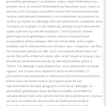
journaliste générique ? Le premier a pour objet l'événement au
premier sens, le second l'événement au deuxième sens. Dans ce
dernier, l'Un n'est plus considéré comme réel transcendant mais
comme radicalement immanent, c'est maintenant une pulsion ou
un flux qui forme un attelage mais non-platonicien, unilatéral, avec
l'instance du multiple ou de l'Autre qui anticipe ou pré-dessine les
sujets opérant au nom de la pulsion. C'est la pulsion comme
générique ou le générique comme pulsion refusant toute
triangulation philosophique. Elle est irréversible, et les sujets
multiples qui la chevauchent ne sont plus des « coupures » de flux,
ne reviennent jamais sur elle, ne la surcoupent jamais dans un
cercle fût-il infini d'éternel retour, elle va de l'avant et toujours au-
devant de l'événement-monde qu'elle impossibilise grâce à
l'Autre. Cet attelage si peu platonicien, sous-platonicien en toute
rigueur, est ce que nous appelons aussi la messianité. Le
journaliste transcendantal ou deleuzien inscrit l'événement et lui-
même dans un cercle vicieux qu'il épure juste de ses
représentations les plus grégaires, il renverse l'attelage. Le
journaliste générique cesse de faire travailler ensemble ou
simultanément dans une synchronie les deux partenaires, il cesse
de faire résonner les deux bords de l'événement et de le
dissoudre dans le monde. La messianité jettent les sujets-