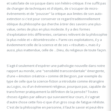
et satisfaite de soi jusque dans son hétéro-critique. Il ne suffit pas
de changer de techniques et d'objets, de s'occuper de micro-
évènements et de "pousser" la critique aux limites de son auto-
extinction si c'est pour conserver ce regard traditionnellement
oblique du philosophe qui cherche à tirer des savoirs une plus-
value, certes de plus en plus modeste. Il y a des formes
d'exploitation très différentes, certaines relèvent de la philosophie
la plus noble et « désintéressée ». Parmi ces exploitations, il y a
évidemment celle de la science et de ses « résultats », mais il y
aussi, plus inattendue, celle de …Dieu, du religieux de toute façon.
S'agit-il seulement d'espérer une pathologie nouvelle dans notre
rapport au monde, une "sensibilité transcendantale" émergente,
d'une « émotion créatrice » comme dit Bergson, par exemple du
type de celle que la science-fiction a introduite comme étrangère
au Logos, ou d'un évènement religieux, pourquoi pas, capable de
transformer pratiquement la définition de la pensée? Toutes
choses égales par ailleurs qui suivraient leur cours, il s'agirait
d'autre chose cette fois-ci que d'un gros coup de fatigue nihiliste.
C'est de la philosophie en personne, il faut le savoir et peut-être