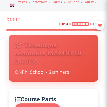
TEXTS
PFICTIONS
MEDIA
SCHOOL
ONPHI
LANGUAGE
ONPHI
SHARE
REGISTER
LOGIN
Tétralogos -
séminaire MAMUPHI -
IRCAM
ONPhI School - Seminars
Course Parts