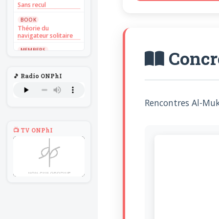
Sans recul
BOOK
Théorie du
navigateur solitaire
MEMBERS
Concre
L'Un au rien
NEWS
🎵 Radio ONPhI
Introduire
l'hypothèse en
philosophie
Rencontres Al-Mu
BILLET
Voltaire aurait mis ça
au feu direct
📺 TV ONPhI
BILLET
Sans recul
BOOK
Théorie du
navigateur solitaire
MEMBERS
L'Un au rien
NEWS