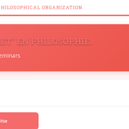
PHILOSOPHICAL ORGANIZATION
ET" EN PHILOSOPHIE.
Seminars
s
phie