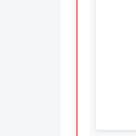
Introduire
l'hypothèse en
philosophie
BILLET
Voltaire aurait mis ça
au feu direct