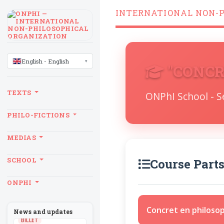
INTERNATIONAL NON-
LANGUAGE
English - English
"CONCR
TEXTS
ONPhI School - 
PHILO-FICTIONS
MEDIAS
SCHOOL
Course Part
ONPHI
Concret en philoso
News and updates
BILLET