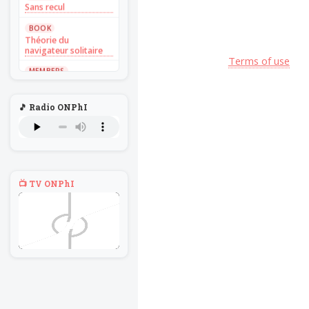
Sans recul
BOOK
Théorie du
navigateur solitaire
Terms of use
MEMBERS
L'Un au rien
NEWS
🎵 Radio ONPhI
Introduire
l'hypothèse en
philosophie
BILLET
Voltaire aurait mis ça
au feu direct
📺 TV ONPhI
BILLET
Sans recul
BOOK
Théorie du
navigateur solitaire
MEMBERS
L'Un au rien
NEWS