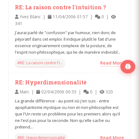
RE: La raison contre l'intuition ?
Yves Blanc |
11/04/2006 01:57 |
0 |
341
J'aurai parlé de "confusion" par humour, rien donc de
péjoratif dans cet emploi. Il indique plutôt le fait d'une
essence originairement complexe de la posture, de
l'esprit non-philosophique, qui lie de manière indivisibl...
#RE: La raison contre l'i...
Read More
RE: Hyperdimensionalité
Marc |
02/04/2006 00:33 |
0 |
320
La grande différence - au point où j'en suis - entre
apophantisme mystique ou non et non-philosophie est
que l'Un reste un problème pour les premiers alors qu'il
ne l'est pas pour la seconde. Non qu'elle sache ou
prétend...
#RE: Hyperdimensionalité
Read More