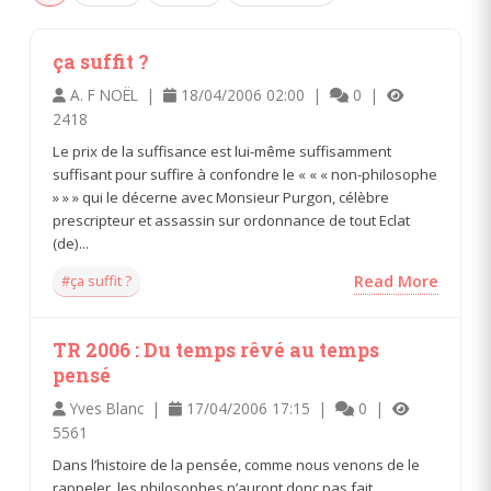
ça suffit ?
A. F NOËL |
18/04/2006 02:00 |
0 |
2418
Le prix de la suffisance est lui-même suffisamment
suffisant pour suffire à confondre le « « « non-philosophe
» » » qui le décerne avec Monsieur Purgon, célèbre
prescripteur et assassin sur ordonnance de tout Eclat
(de)...
#ça suffit ?
Read More
TR 2006 : Du temps rêvé au temps
pensé
Yves Blanc |
17/04/2006 17:15 |
0 |
5561
Dans l’histoire de la pensée, comme nous venons de le
rappeler, les philosophes n’auront donc pas fait