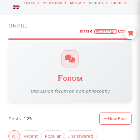
TEXTS
PFICTIONS
MEDIA
SCHOOL
ONPHI
LANGUAGE
ONPHI
SHARE
REGISTER
LOGIN
Forum
Discussion forum on non-philosophy
Posts:
125
New Post
All
Recent
Popular
Unanswered