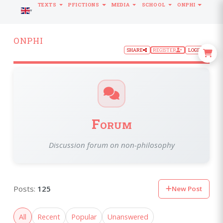
TEXTS
PFICTIONS
MEDIA
SCHOOL
ONPHI
LANGUAGE
ONPHI
SHARE
REGISTER
LOGIN
Forum
Discussion forum on non-philosophy
Posts:
125
New Post
All
Recent
Popular
Unanswered