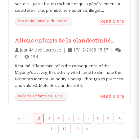
secret », qui se fait en cachette et qui a généralement un
caractère illicite, prohibé, non-autorisé, illégal,...
#La petite misère du mond...
Read More
Allons enfants de la clandestinité...
Jean-Michel Lacrosse |
17/12/2008 15:57 |
0 |
194
Résumé "Clandestinity" is the consequence of the
Majority's activity, this activity which tend to eliminate the
Minority's identity - Minority's being -(through its practices
and values). Mots clés clandestinité, ...
#Allons enfants de la cla...
Read More
«
1
2
3
4
5
6
7
8
9
10
11
12
13
»